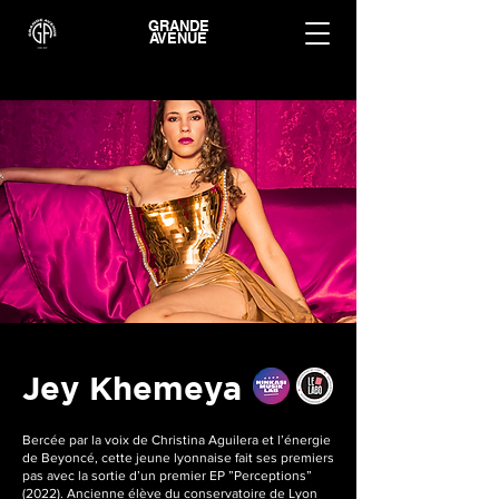
GRANDE
AVENUE
Jey Khemeya
Bercée par la voix de Christina Aguilera et l’énergie
de Beyoncé, cette jeune lyonnaise fait ses premiers
pas avec la sortie d’un premier EP ”Perceptions”
(2022). Ancienne élève du conservatoire de Lyon