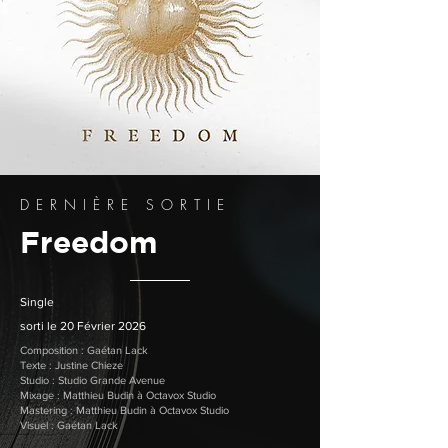
DERNIÈRE SORTIE
Freedom
Single
sorti le 20 Février 2026
Composition : Gaétan Lack
Texte : Justine Chieze
Studio : Studio Grande Avenue
Mixage : Matthieu Budin à Octavox Studio
Mastering : Matthieu Budin à Octavox Studio
Visuel : Gaétan Lack