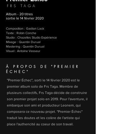
FRS TAGA
Album - 20 titres
sortie le 14 février 2020
Composition : Gaétan Lack
Texte : Robin Conche
Studio : Chazelles Studio Expérience
Mixage : Quentin Durual
Mastering : Quentin Durual
Visuel : Antoine Vasseur
À PROPOS DE "PREMIER
ÉCHEC"
"Premier Échec", sorti le 14 février 2020 est le
premier album solo de Frs Taga. Membre de
plusieurs collectifs, Frs Taga décide de construire
son premier projet solo en 2019. Pour l'aventure, il
embarque son ami et producteur Leonem, qui
composera ce nouveau projet. "Premier Échec"
traduit les doutes et les colère de l'artiste qui
place l'authencité au coeur de son travail.